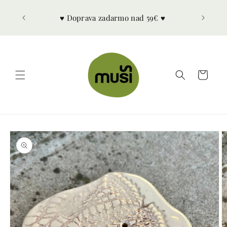
Prejsť
na
á ručne
♥︎ Doprava zadarmo nad 59€ ♥︎
obsah
a ♥︎
Košík
Prejsť na
informácie
o
produkte