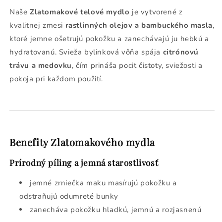
Naše
Zlatomakové telové mydlo
je vytvorené z
kvalitnej zmesi
rastlinných olejov a bambuckého masla
,
ktoré jemne ošetrujú pokožku a zanechávajú ju hebkú a
hydratovanú. Svieža bylinková vôňa spája
citrónovú
trávu a medovku
, čím prináša pocit čistoty, sviežosti a
pokoja pri každom použití.
Benefity Zlatomakového mydla
Prírodný píling a jemná starostlivosť
jemné zrniečka maku masírujú pokožku a
odstraňujú odumreté bunky
zanecháva pokožku hladkú, jemnú a rozjasnenú