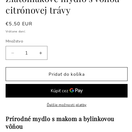
citrónovej trávy
Normálna
€5,50 EUR
cena
Vrátane daní.
Množstvo
Znížiť
Zvýšiť
množstvo
množstvo
pre
pre
Zlatomakové
Zlatomakové
Pridať do košíka
mydlo
mydlo
s
s
vôňou
vôňou
citrónovej
citrónovej
trávy
trávy
Ďalšie možnosti platby
Prírodné mydlo s makom a bylinkovou
vôňou