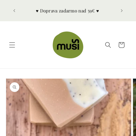
Prejsť
na
♥︎ Vitajte v Muši ♥︎
obsah
Košík
Prejsť na
informácie
o
produkte