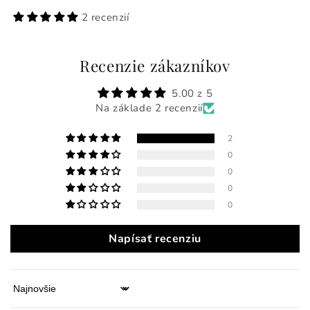
2 recenzií
Recenzie zákazníkov
5.00 z 5
Na základe 2 recenzií
2
0
0
0
0
Napísať recenziu
Sort by