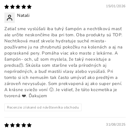
15/01/2026
Natali
Zatiaľ sme vyslúšali iba tuhý šampón a nechtíkovú masť
ale určite neskončíme iba pri tom. Oba produkty sú TOP.
Nechtíková masť skvele hydratuje suché miesta-
používame ju na zhrubnutú pokožku na kolenách a aj na
popraskané pery. Pomáha viac ako maste z lekárne. A
šampón- och, už som myslela, že taký neexistuje a
predsa🫠. Skúsila som staršne veľa prírodných aj
neprírodných, a buď mastili vlasy alebo vysúšali. Pri
tomto si ich nemusím tak často umývať ako predtým a
zároveň nevysušuje. Som prekvapená aj ako super pení.
A krásne sviežo voní 🙂. Je vidieť, že táto kozmetika je
tvorená ❤️. Ďakujem
Recenzie získané od návštevníka obchodu
31/08/2025